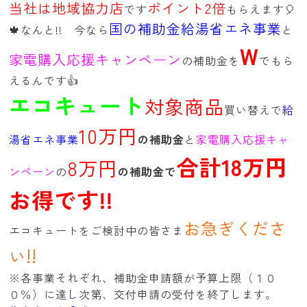
当社は地域協力店
ポイント2倍
です
もらえます🎈
国の補助金給湯省エネ事業
🍁なんと!! 今なら
と
W
家電購入応援キャンペーン
の補助金を
でもら
えるんです👍
エコキュート
対象商品
買い替えで
給
10万円
湯省エネ事業
の補助金
と
家電購入応援キャ
合計18万円
8万円
ンペーン
の
の補助金で
お得です!!
お急ぎくださ
エコキュートをご検討中の皆さま
!!
い
※各事業それぞれ、補助金申請額が予算上限（１０
０％）に達し次第、交付申請の受付を終了します。