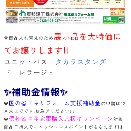
展示品を大特価に
🔶商品入れ替えのため
!!
てお譲りします
ユニットバス
タカラスタンダー
ド
レラージュ
✨補助金情報✨
国の省エネリフォーム支援補助金
🍁
の申請は12
月末までです!お急ぎください!!!
信州省エネ家電購入応援キャンペーン
🍁
対象
商品ご購入でキャッシュレスポイントがもらえます!!!