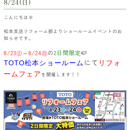
8/24(日)
こんにちは🌞
松本支店リフォーム部よりショールームイベントのお
知らせです。
8/23㊏～8/24㊐
の
2日間限定
🍉
にて
TOTO松本ショールーム
リフォ
ームフェア
を開催します！！