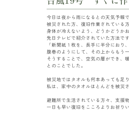
台風19号 すぐに
今日は夜から雨になるとの天気予報
被災された方、復旧作業されている
身体が冷えないよう、どうかどうか
先日テレビで紹介されていた方法で
「新聞紙１枚を、長手に半分におり
腹巻のようにして、その上からもう
そうすることで、空気の層ができ、
とのことでした。
被災地ではタオルも何本あっても足
私は、家中のタオルほとんどを被災
避難所で生活されている方々、支援
一日も早い復旧をこころよりお祈り