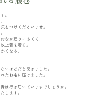
作れる腹巻
です。
方、
お気をつけくださいませ。
す。
、おなか廻りにあてて、
一枚上着を着る。
暖かくなる」
りないほどだと聞きました。
されたお宅に届けました。
物資は行き届いていますでしょうか。
いたします。