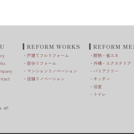
NU
REFORM WORKS
REFORM ME
ory
戸建てフルリフォーム
断熱・省エネ
rks
部分リフォーム
外構・エクステリア
mpany
マンションリノベーション
バリアフリー
ntact
店舗リノベーション
キッチン
浴室
トイレ
 4F