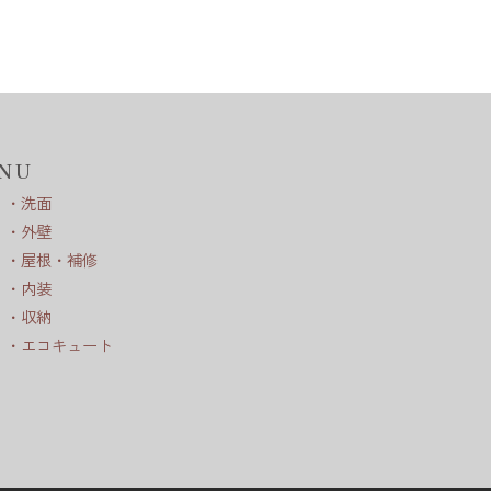
NU
洗面
外壁
屋根・補修
内装
収納
エコキュート