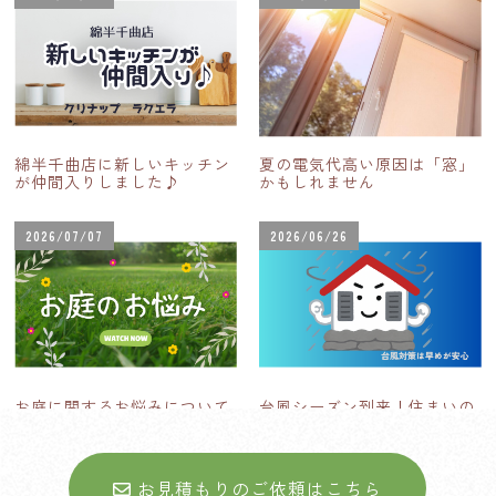
綿半千曲店に新しいキッチン
夏の電気代高い原因は「窓」
が仲間入りしました♪
かもしれません
2026/07/07
2026/06/26
お庭に関するお悩みについて
台風シーズン到来！住まいの
台風対策
お見積もりのご依頼はこちら