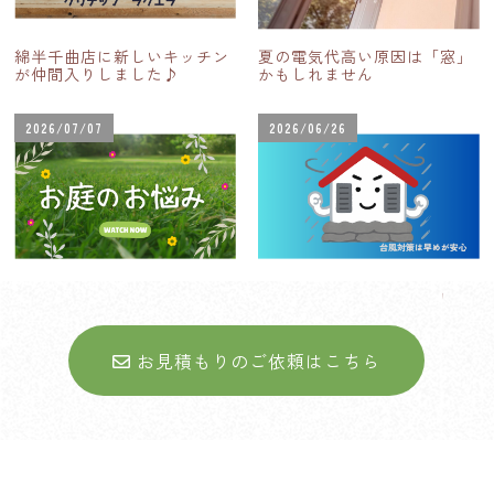
綿半千曲店に新しいキッチン
夏の電気代高い原因は「窓」
が仲間入りしました♪
かもしれません
2026/07/07
2026/06/26
お庭に関するお悩みについて
台風シーズン到来！住まいの
台風対策
お見積もりのご依頼はこちら