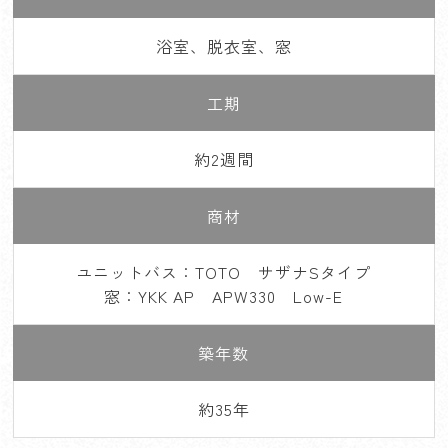
浴室、脱衣室、窓
工期
約2週間
商材
ユニットバス：TOTO サザナSタイプ
窓：YKK AP APW330 Low-E
築年数
約35年