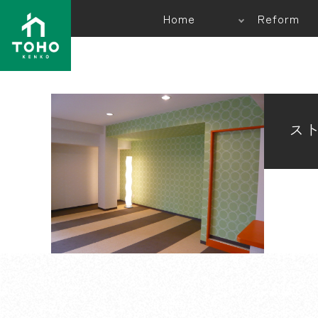
Home
Reform
ス